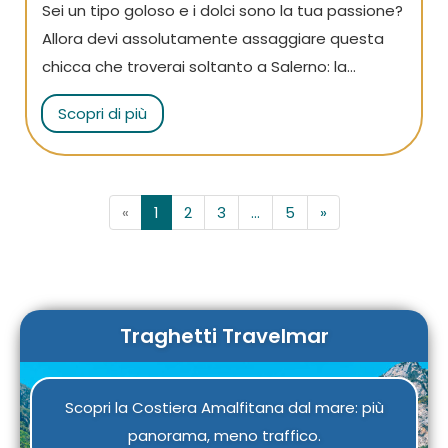
Sei un tipo goloso e i dolci sono la tua passione?
Allora devi assolutamente assaggiare questa
chicca che troverai soltanto a Salerno: la
scazzetta del cardinale! Scoprila con noi!
Scopri di più
«
1
2
3
...
5
»
Traghetti Travelmar
Scopri la Costiera Amalfitana dal mare: più
panorama, meno traffico.