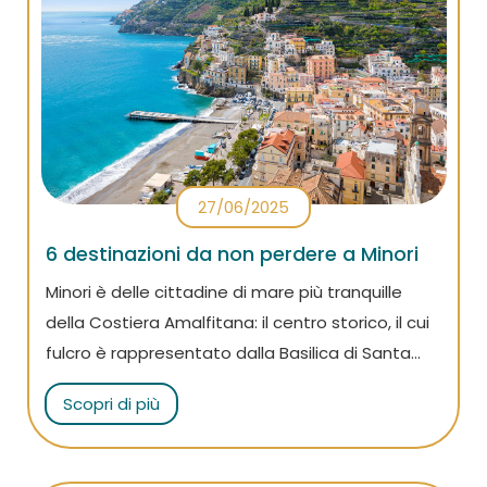
27/06/2025
6 destinazioni da non perdere a Minori
Minori è delle cittadine di mare più tranquille
della Costiera Amalfitana: il centro storico, il cui
fulcro è rappresentato dalla Basilica di Santa
Trofimena, è a pochi passi dal lungomare, dove
Scopri di più
si trova anche la famosissima pasticceria Sal de
Riso. Scopri tutto questo ed altro leggendo il
nostro articolo!