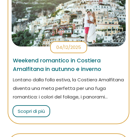
04/12/2025
Weekend romantico in Costiera
Amalfitana in autunno e inverno
Lontano dalla folla estiva, la Costiera Amalfitana
diventa una meta perfetta per una fuga
romantica: i colori del foliage, i panorami
silenziosi e un’atmosfera intima sono tra i
Scopri di più
vantaggi dell’autunno e dell’inverno. Se vuoi
organizzare un weekend con la tua dolce metà
sei nel posto giusto! Lasciati ispirare dai nostri