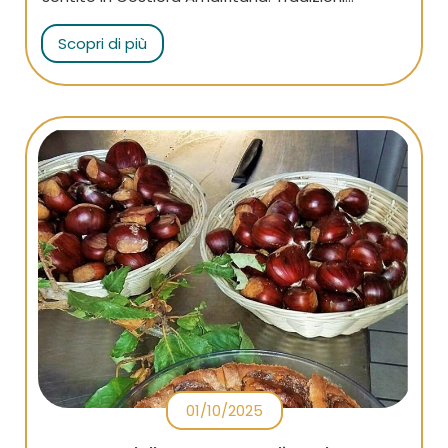
religiose, cucina tipica, attività da fare in famiglia
Scopri di più
ed eventi unici… Leggi l’articolo per scoprire
come viene festeggiato e perché dovresti
visitare la Costiera a Natale!
01/10/2025