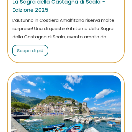
La Sagra della Castagna di Scala -
Edizione 2025
L’autunno in Costiera Amalfitana riserva molte
sorprese! Una di queste è il ritorno della Sagra
della Castagna di Scala, evento amato da
grandi e piccini, dove la cucina locale
Scopri di più
tradizionale si intreccia con musica, attività e
giochi! L'appuntamento è per i prossimi 11, 12, 18 e
19 ottobre: non mancare!