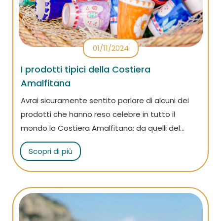
01/11/2024
I prodotti tipici della Costiera
Amalfitana
Avrai sicuramente sentito parlare di alcuni dei
prodotti che hanno reso celebre in tutto il
mondo la Costiera Amalfitana: da quelli del
territorio, come ad esempio il limone, a quelli
Scopri di più
dell’artigianato, come le ceramiche di Vietri sul
Mare. Ma cosa li rende così famosi e ricercati?
Leggi l’articolo per sapere quali sono i prodotti
tipici della Costiera e non perdertene nemmeno
uno!