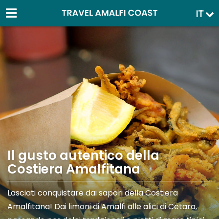
IT
Il gusto autentico della
Costiera Amalfitana
Lasciati conquistare dai sapori della Costiera
Amalfitana! Dai limoni di Amalfi alle alici di Cetara,