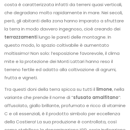
costa è caratterizzata infatti da terreni quasi verticali,
che degradano molto rapidamente in mare. Nei secoli,
però, gli abitanti della zona hanno imparato a sfruttare
la terra in modo davvero ingegnoso, cioè creando dei
terrazzamenti
lungo le pareti delle montagne. In
questo modo, lo spazio coltivabile è aumentato
moltissimo! Non solo: l’esposizione favorevole, il clima
mite e la protezione dei Monti Lattari hanno reso il
terreno fertile ed adatto alla coltivazione di agrumi,
frutta e vigneti.
Tra questi doni della terra spicca su tutti il
limone
, nella
variante che prende il nome di “
sfusato amalfitano
”:
affusolato, giallo brillante, profumato e ricco di vitamine
C e oli essenziali, è il prodotto simbolo per eccellenza
della Costiera! La sua produzione è controllata, così
come stabilisce la denominazione IGP, ossia Indicazione