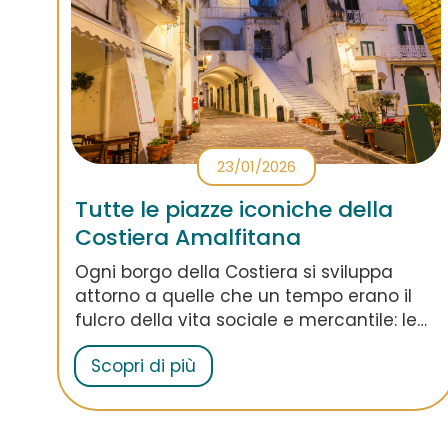
23/01/2026
Tutte le piazze iconiche della
Costiera Amalfitana
Ogni borgo della Costiera si sviluppa
attorno a quelle che un tempo erano il
fulcro della vita sociale e mercantile: le
piazze! Alcune di queste sono tra i simboli
Scopri di più
più riconoscibili della Costiera: scoprile
tutte in questo articolo!