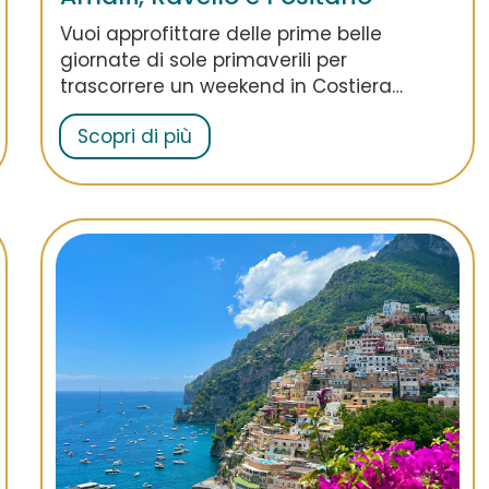
Vuoi approfittare delle prime belle
giornate di sole primaverili per
trascorrere un weekend in Costiera
Amalfitana? Eccoti un programma per un
Scopri di più
itinerario lento e rilassante nel periodo
più affascinante dell’anno.