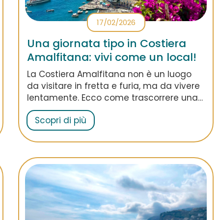
17/02/2026
Una giornata tipo in Costiera
Amalfitana: vivi come un local!
La Costiera Amalfitana non è un luogo
da visitare in fretta e furia, ma da vivere
lentamente. Ecco come trascorrere una
giornata da vero local, per sentirsi parte
Scopri di più
della vita dei borghi costieri!