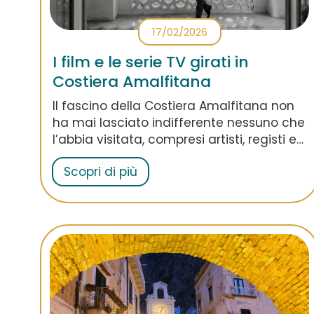
17/02/2026
I film e le serie TV girati in
Costiera Amalfitana
Il fascino della Costiera Amalfitana non
ha mai lasciato indifferente nessuno che
l’abbia visitata, compresi artisti, registi e
produttori di Hollywood. È per questo che
Scopri di più
tante serie tv e film sono stati girati qui:
scopri quali sono i più celebri e tutte le
curiosità a riguardo!