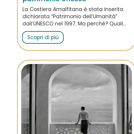
La Costiera Amalfitana è stata inserita
dichiarata “Patrimonio dell’Umanità”
dall’UNESCO nel 1997. Ma perché? Quali
fattori hanno influito nel rendere questo
Scopri di più
territorio talmente unico e speciale da
fare in modo che fosse inserito nella lista
UNESCO? Leggi l’articolo e scoprilo con
noi!