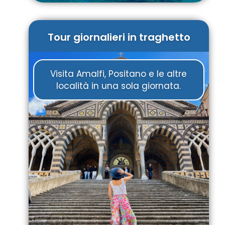
Tour giornalieri in traghetto
Visita Amalfi, Positano e le altre
località in una sola giornata.