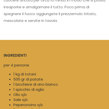
cuocere ancora per circa 10 minuti in modo che si possa
insaporire e amalgamare il tutto. Poco prima di
spegnere il fuoco aggiungete il prezzemolo tritato,
mescolate e servite in tavola.
INGREDIENTI
per 4 persone
1 kg di totani
500 gr di patate
1 bicchiere di vino bianco
1 spicchio di aglio
Olio q.b
Sale q.b
Peperoncino q.b