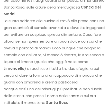
per caso nel 1681, dagli avanzi di un pasto, al monastero
Santa Rosa, sulle alture della meravigliosa
Conca dei
Marini
.
La suora addetta alla cucina si trovò alle prese con una
gran quantità di semola avanzata e dovette ingegnarsi
per evitare un cospicuo spreco alimentare. Cosa fare
allora, se non sperimentare un buon dolce con ciò che
aveva a portata di mano? Ecco dunque che bagnò la
semola con del latte, vi mescolò ricotta, frutta secca e
liquore al limone (quello che oggi è noto come
Limoncello
) e racchiuse il tutto tra due sfoglie, a cui
cercò di dare la forma di un cappuccio di monaco che
guarnì con amarena e crema pasticcera.
Nacque così uno dei miscugli più prelibati e ben riusciti
della storia, che prese il nome dalla santa a cui era
intitolato il monastero:
Santa Rosa
.