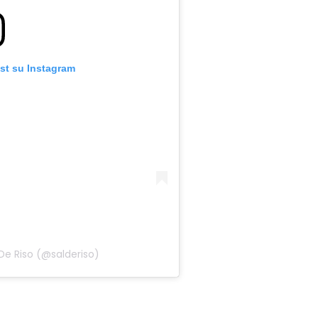
st su Instagram
De Riso (@salderiso)