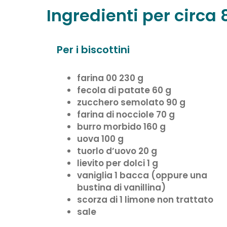
Ingredienti per circa 
Per i biscottini
farina 00 230 g
fecola di patate 60 g
zucchero semolato 90 g
farina di nocciole 70 g
burro morbido 160 g
uova 100 g
tuorlo d’uovo 20 g
lievito per dolci 1 g
vaniglia 1 bacca (oppure una
bustina di vanillina)
scorza di 1 limone non trattato
sale