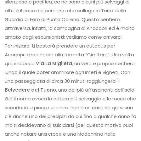
silenziosa e pacifica, ce ne sono alcuni più selvaggi di
altri: è il caso del percorso che collega la Torre della
Guardia al Faro di Punta Carena. Questo sentiero
attraversa, infatti, la campagna di Anacapri ed è molto
amato dagli escursionisti: vediamo come arrivarci.
Per iniziare, ti basterà prendere un autobus per
Anacapri e scendere alla fermata “Cimitero”. Una volta
qui, imbocca
Via La Migliera
, un vero e proprio sentiero
lungo il quale poter ammirare agrumeti e vigneti. Con
una passeggiata di circa 30 minuti raggiungerai il
Belvedere del Tuono
, uno dei più affascinanti dell’isola!
Già il nome evoca la natura più selvaggia e le rocce che
scendono a picco sul mare: non è un caso se qui vicino
c’è anche uno dei precipizi da cui fino a qualche anno fa
molti decidevano di suicidarsi (per questo motivo puoi
anche notare una croce e una Madonnina nelle