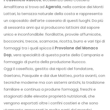
Amalfitana si trova ad
Agerola
, nella cornice dei Monti
Lattari, la terrazza naturale della costa e rappresenta
un caposaldo dell’arte casearia di questi luoghi. Da più
di sessanta anni qui si producono latticini dal sapore
unico e inconfondibile: fiordilatte, provole affumicate,
bocconcini, trecce, scamorze, ricotta, burro e vari tipi di
formaggi tra i quali spicca il
Provolone del Monaco
Dop
, vera specialità di questa parte della Campania e
formaggio di punta della produzione Ruocco.
Oggi il caseificio, gestito dai nipoti del fondatore,
Gaetano, Pasquale e dai due Matteo, porta avanti, con
tecniche moderne ma con sistemi antichi, la tradizione
familiare e continua a produrre formaggi, freschi e
stagionati dalle elevate proprietà nutrizionali, che
vengono esportati oltre i confini costieri e che sono
vivamente apprezzati in molte parti del mondo!