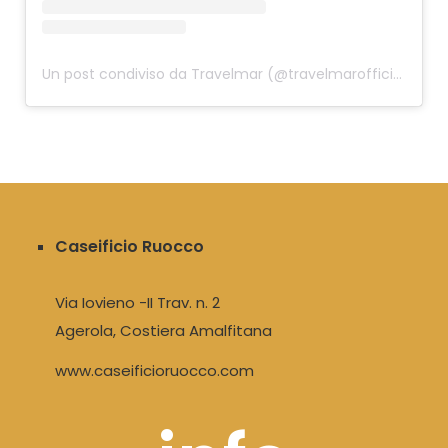
Un post condiviso da Travelmar (@travelmarofficial)
Caseificio Ruocco
Via Iovieno -II Trav. n. 2
Agerola, Costiera Amalfitana
www.caseificioruocco.com