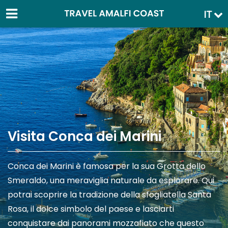
IT
Visita Conca dei Marini
Conca dei Marini è famosa per la sua Grotta dello
Smeraldo, una meraviglia naturale da esplorare. Qui
potrai scoprire la tradizione della sfogliatella Santa
Rosa, il dolce simbolo del paese e lasciarti
conquistare dai panorami mozzafiato che questo